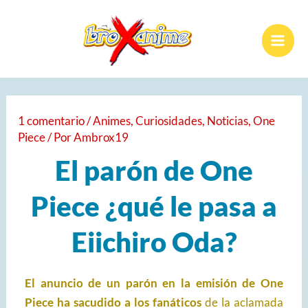
Ir
Mai
al
Men
contenido
1 comentario
/
Animes
,
Curiosidades
,
Noticias
,
One
Piece
/ Por
Ambrox19
El parón de One
Piece ¿qué le pasa a
Eiichiro Oda?
El anuncio de un parón en la emisión de One
Piece ha sacudido a los fanáticos
de la aclamada