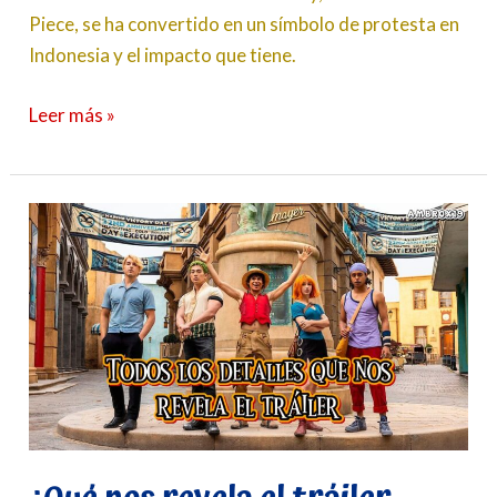
Piece, se ha convertido en un símbolo de protesta en
Indonesia y el impacto que tiene.
Leer más »
¿Qué
nos
revela
el
tráiler
oficial
de
One
Piece
Live