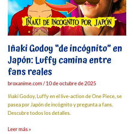
Japón:
Luffy
camina
entre
fans
reales
Iñaki Godoy “de incógnito” en
Japón: Luffy camina entre
fans reales
broxanime.com
/
10 de octubre de 2025
Iñaki Godoy, Luffy en el live-action de One Piece, se
pasea por Japón de incógnito y pregunta a fans.
Descubre todos los detalles.
Leer más »