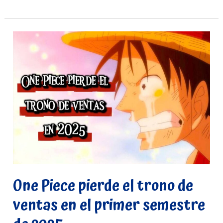
One
Piece
pierde
el
trono
de
ventas
en
el
primer
semestre
One Piece pierde el trono de
de
ventas en el primer semestre
2025