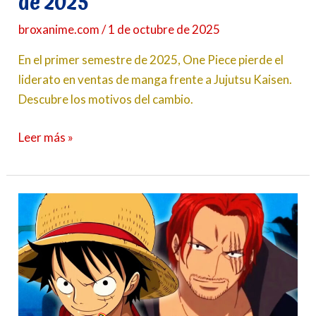
de 2025
broxanime.com
/
1 de octubre de 2025
En el primer semestre de 2025, One Piece pierde el
liderato en ventas de manga frente a Jujutsu Kaisen.
Descubre los motivos del cambio.
Leer más »
Top
teorías
del
plan
de
Shanks