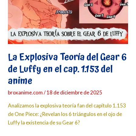
Gear
6
de
Luffy
en
el
cap.
La Explosiva Teoría del Gear 6
1.153
de Luffy en el cap. 1.153 del
del
anime
anime
broxanime.com
/
18 de diciembre de 2025
Analizamos la explosiva teoría fan del capítulo 1.153
de One Piece: ¿Revelan los 6 triángulos en el ojo de
Luffy la existencia de su Gear 6?