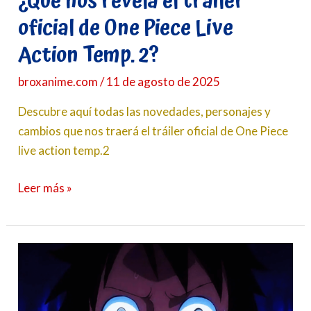
¿Qué nos revela el tráiler
Action
oficial de One Piece Live
Temp.
Action Temp. 2?
2?
broxanime.com
/
11 de agosto de 2025
Descubre aquí todas las novedades, personajes y
cambios que nos traerá el tráiler oficial de One Piece
live action temp.2
Leer más »
El
parón
de
One