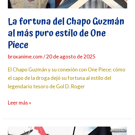
de
One
La fortuna del Chapo Guzmán
Piece
al más puro estilo de One
Piece
broxanime.com
/
20 de agosto de 2025
El Chapo Guzmán y su conexión con One Piece: cómo
el capo de la droga dejó su fortuna al estilo del
legendario tesoro de Gol D. Roger
Leer más »
La