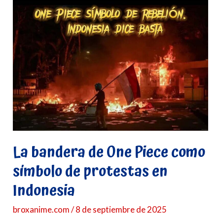
La
bandera
de
One
Piece
como
símbolo
de
protestas
en
Indonesia
La bandera de One Piece como
símbolo de protestas en
Indonesia
broxanime.com
/
8 de septiembre de 2025