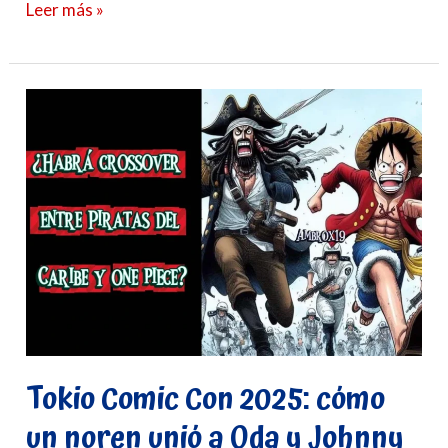
Leer más »
Tokio
Comic
Con
2025:
cómo
un
noren
unió
a
Oda
y
Tokio Comic Con 2025: cómo
Johnny
un noren unió a Oda y Johnny
Depp