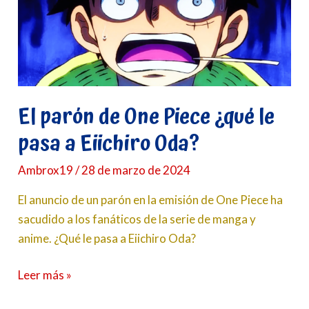
Piece
¿qué
le
pasa
a
El parón de One Piece ¿qué le
Eiichiro
Oda?
pasa a Eiichiro Oda?
Ambrox19
/
28 de marzo de 2024
El anuncio de un parón en la emisión de One Piece ha
sacudido a los fanáticos de la serie de manga y
anime. ¿Qué le pasa a Eiichiro Oda?
Leer más »