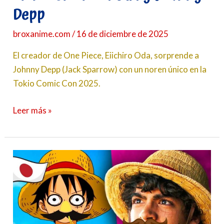
Depp
broxanime.com
/
16 de diciembre de 2025
El creador de One Piece, Eiichiro Oda, sorprende a
Johnny Depp (Jack Sparrow) con un noren único en la
Tokio Comic Con 2025.
Leer más »
Iñaki
Godoy
“de
incógnito”
en