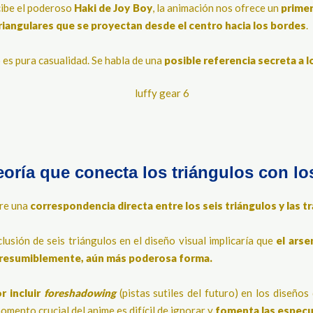
cibe el poderoso
Haki de Joy Boy
, la animación nos ofrece un
primer
triangulares que se proyectan desde el centro hacia los bordes
.
 es pura casualidad. Se habla de una
posible referencia secreta a 
oría que conecta los triángulos con lo
ere una
correspondencia directa entre los seis triángulos y las 
clusión de seis triángulos en el diseño visual implicaría que
el arse
, presumiblemente, aún más poderosa forma.
r incluir
foreshadowing
(pistas sutiles del futuro) en los diseño
mento crucial del anime es difícil de ignorar y
fomenta las especu