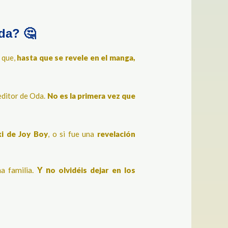
da? 🤔
 que,
hasta que se revele en el manga,
editor de Oda.
No es la primera vez que
ki de Joy Boy
, o si fue una
revelación
a familia.
Y n
o olvidéis dejar en los