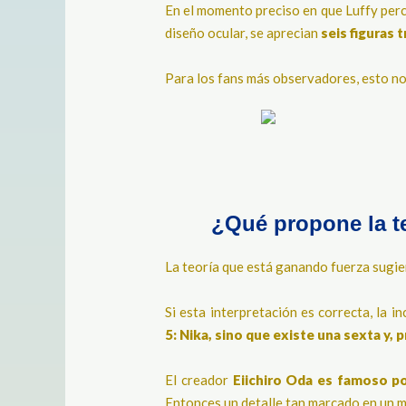
​En el momento preciso en que Luffy per
diseño ocular, se aprecian
seis figuras 
Para los fans más observadores, esto no
¿Qué propone la te
​La teoría que está ganando fuerza sugi
Si esta interpretación es correcta, la in
5: Nika, sino que existe una sexta y
El creador
Eiichiro Oda es famoso po
Entonces un detalle tan marcado en un mo