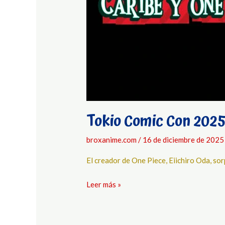
Tokio Comic Con 2025
broxanime.com
/
16 de diciembre de 2025
El creador de One Piece, Eiichiro Oda, s
Leer más »